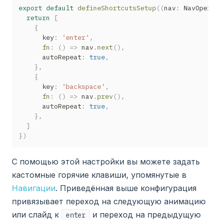
export
default
defineShortcutsSetup
(
(
nav
:
 NavOperat
return
[
{
      key
:
'enter'
,
fn
:
(
)
=>
 nav
.
next
(
)
,
      autoRepeat
:
true
,
}
,
{
      key
:
'backspace'
,
fn
:
(
)
=>
 nav
.
prev
(
)
,
      autoRepeat
:
true
,
}
,
]
}
)
С помощью этой настройки вы можете задать
кастомные горячие клавиши, упомянутые в
Навигации
. Приведённая выше конфигурация
привязывает переход на следующую анимацию
или слайд к
и переход на предыдущую
enter