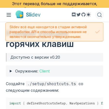
Этот перевод больше не поддерживается,
пожалуйста, посмотрите
английскую версию
Sli
dev
документа
.
Slidev всё еще находится в стадии активной
Конфигурация
разработки. API и способы использования не
являются окончательно утвержденными.
горячих клавиш
Доступно с версии v0.20
Окружение:
Client
Создайте
./setup/shortcuts.ts
со
следующим содержанием:
import
{
 defineShortcutsSetup
,
 NavOperations 
}
from